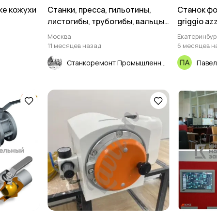
ке кожухи
Станки, пресса, гильотины,
Cтанок ф
листогибы, трубогибы, вальцы,
griggio az
молоты
Москва
Екатеринбур
11 месяцев назад
6 месяцев н
Станкоремонт Промышленный
Павел