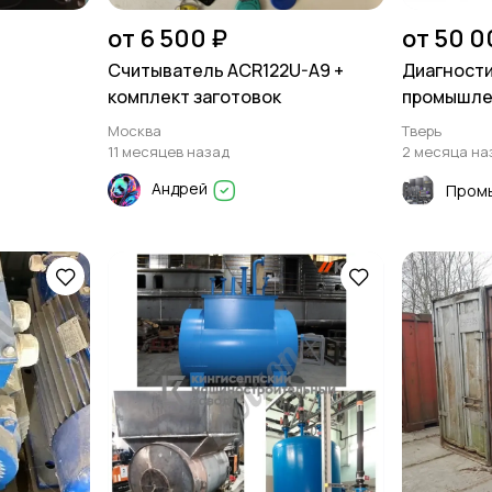
от 6 500 ₽
от 50 0
Cчитыватель ACR122U-A9 +
Диагности
комплект заготовок
промышле
Москва
Тверь
11 месяцев назад
2 месяца на
Андрей
Пром