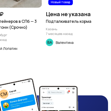
Новый товар
 ₽
Цена не указана
тейнеров в СПб — 3
Подталкиватель корма
 тонн (Срочно)
Казань
7 месяцев назад
бург
азад
Валентина
й Лопатин