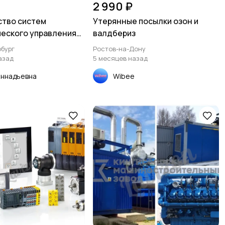
2 990 ₽
тво систем
Утерянные посылки озон и
еского управления
валдбериз
ическими процессами
бург
Ростов-на-Дону
азад
5 месяцев назад
еннадьевна
Wibee