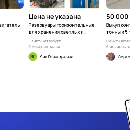
Цена не указана
50 000
вигатель
Резервуары горизонтальные
Выкуп кон
для хранения светлых и
тонны и 5
темных нефтепродуктов (РГС)
Санкт-Петербург
Санкт-Петер
8 месяцев назад
6 месяцев н
Яна Геннадьевна
Серге