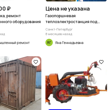
00 ₽
Цена не указана
ка, ремонт
Газопоршневая
нного оборудования
теплоэлектростанция под
ключ
Санкт-Петербург
зад
8 месяцев назад
ышленный ремонт
Яна Геннадьевна