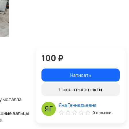
100 ₽
Написать
Показать контакты
у металла
Яна Геннадьевна
ощные вальцы
0 отзывов
 к