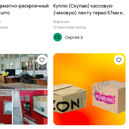
орматно-раскроечный
Куплю (Скупаю) кассовую
zurro
(чековую) ленту термо 57мм и
80мм
г
Воронеж
азад
10 месяцев назад
Сергей З.