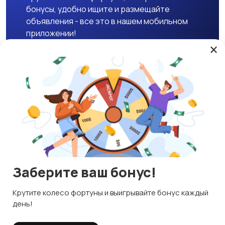
бонусы, удобно ищите и размещайте
объявления - все это в нашем мобильном
приложении!
×
Скачать APK
Магазины
Блог
О нас
Служба поддержки
☕ Поддержать проект
Заберите ваш бонус!
© 2026 Lavizon
Используем куки и рекомендательные технологии
Крутите колесо фортуны и выигрывайте бонус каждый
ИНН 592109881601
Это чтобы сайт работал лучше. Оставаясь с нами, вы
день!
соглашаетесь на использование файлов куки.
Правила сервиса
Политика конфиденциальности