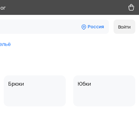
ог
Россия
Войти
ельё
Брюки
Юбки
Толстовки и
Нижнее бельё
свитшоты