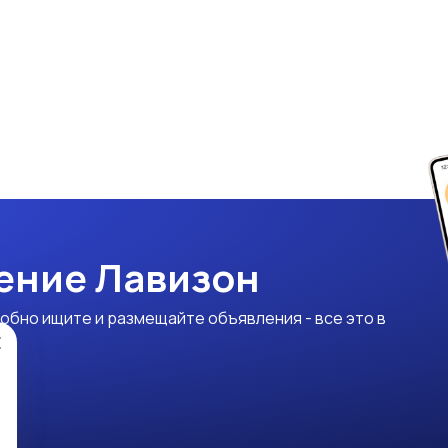
ение Лавизон
обно ищите и размещайте объявления - все это в
×