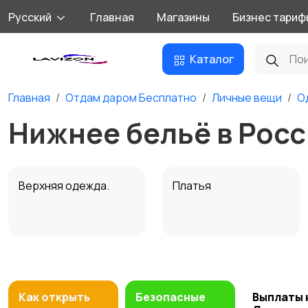
Русский
Главная
Магазины
Бизнес тариф
Каталог
Главная
Отдам даром Бесплатно
Личные вещи
О
Нижнее бельё в Рос
Верхняя одежда.
Платья
Джемперы, свитеры,
Свадебные платья
кардиганы
Как открыть
Безопасные
Выплаты 