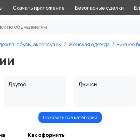
ы
Скачать приложение
Безопасные сделки
Бл
дежда, обувь, аксессуары
Женская одежда
Нижнее б
сии
Другое
Джинсы
Показать все категории
Пиджаки и костюмы
Рубашки и блузки
на
Как оформить