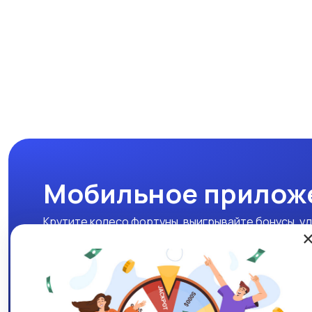
Мобильное прилож
Крутите колесо фортуны, выигрывайте бонусы, уд
нашем мобильном приложении!
Скачать APK