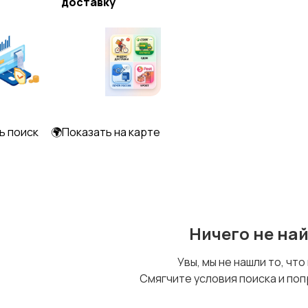
доставку
ь поиск
🌍Показать на карте
Ничего не на
Увы, мы не нашли то, что
Смягчите условия поиска и поп