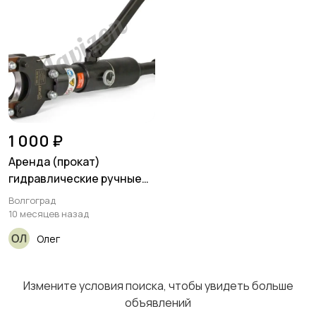
Другое
Электроинструмент
11
ы в аренду
19
1 000 ₽
Аренда (прокат)
гидравлические ручные
ножницы
Волгоград
10 месяцев назад
Олег
Измените условия поиска, чтобы увидеть больше
объявлений