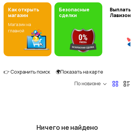
управление светом
Как открыть
Безопасные
Выплаты 
магазин
сделки
Лавизон
Магазин на
главной
👉 Сохранить поиск
🌍Показать на карте
По новизне
Ничего не найдено