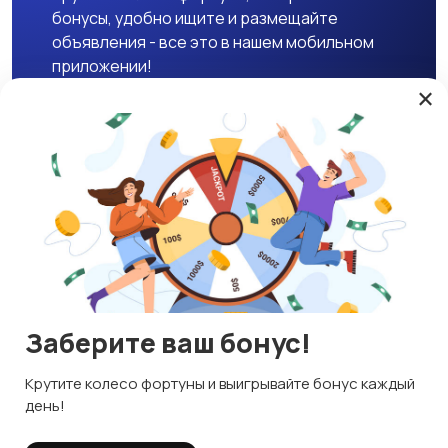
бонусы, удобно ищите и размещайте
объявления - все это в нашем мобильном
приложении!
×
Скачать APK
Магазины
Блог
О нас
Служба поддержки
☕ Поддержать проект
Заберите ваш бонус!
© 2026 Lavizon
Используем куки и рекомендательные технологии
Крутите колесо фортуны и выигрывайте бонус каждый
ИНН 592109881601
Это чтобы сайт работал лучше. Оставаясь с нами, вы
день!
соглашаетесь на использование файлов куки.
Правила сервиса
Политика конфиденциальности