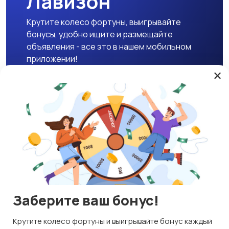
Лавизон
Крутите колесо фортуны, выигрывайте
бонусы, удобно ищите и размещайте
объявления - все это в нашем мобильном
приложении!
×
Скачать APK
Магазины
Блог
О нас
Служба поддержки
☕ Поддержать проект
Заберите ваш бонус!
© 2026 Lavizon
Используем куки и рекомендательные технологии
Крутите колесо фортуны и выигрывайте бонус каждый
ИНН 592109881601