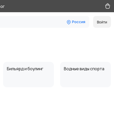
ог
Россия
Войти
Бильярд и боулинг
Водные виды спорта
Туризм и отдых на
Теннис, бадминтон,
природе
дартс
1