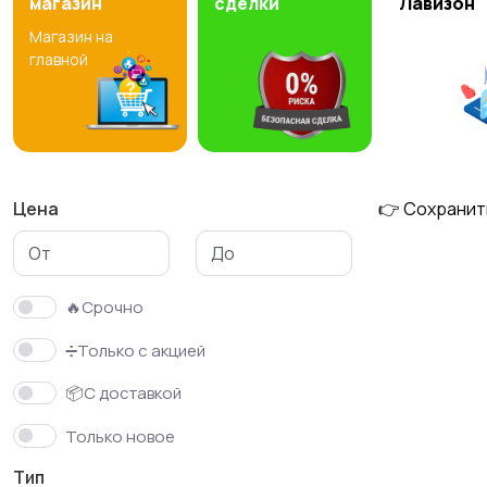
магазин
сделки
Лавизон
Магазин на
Тренажеры и фитнес
Спортивное питание
главной
1
Цена
👉 Сохранит
🔥Срочно
➗Только с акцией
📦С доставкой
Только новое
Тип