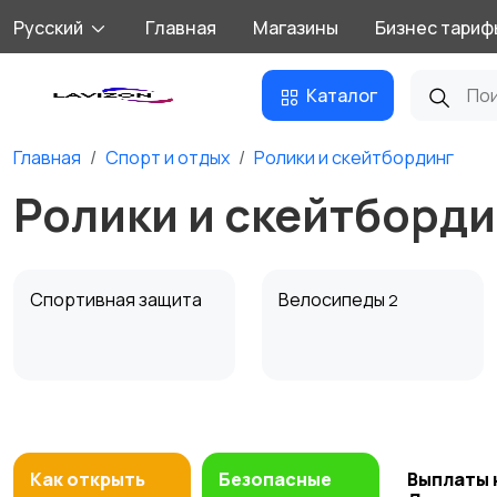
Русский
Главная
Магазины
Бизнес тариф
Каталог
Главная
Спорт и отдых
Ролики и скейтбординг
Ролики и скейтборди
Спортивная защита
Велосипеды
2
Единоборства
Зимние виды спорта
1
Как открыть
Безопасные
Выплаты 