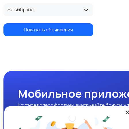
Не выбрано
Показать объявления
Мобильное прилож
Крутите колесо фортуны, выигрывайте бонусы, уд
нашем мобильном приложении!