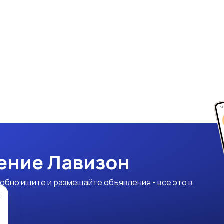
ение Лавизон
обно ищите и размещайте объявления - все это в
×