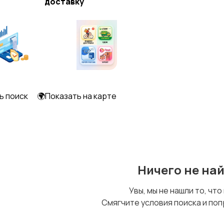
доставку
Другое
2
ь поиск
🌍Показать на карте
Ничего не на
Увы, мы не нашли то, что
Смягчите условия поиска и поп