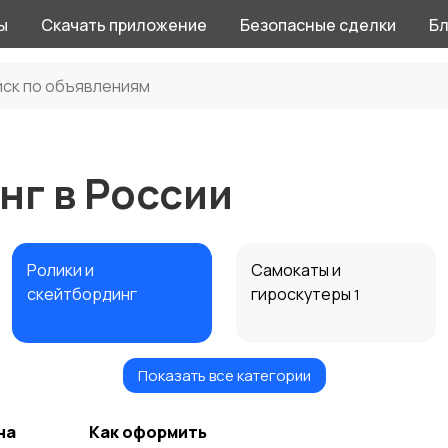
ы
Скачать приложение
Безопасные сделки
Бл
нг в России
Ролики и
Самокаты и
скейтбординг
гироскутеры
1
Показать все категории
Игры с мячом
Охота и рыбалка
2
на
Как оформить