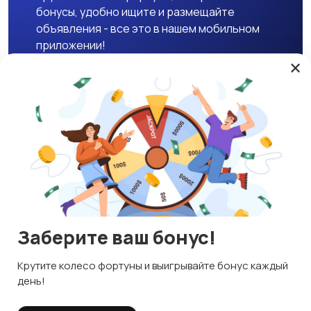
бонусы, удобно ищите и размещайте
объявления - все это в нашем мобильном
приложении!
×
Скачать APK
Магазины
Блог
О нас
Служба поддержки
☕ Поддержать проект
Заберите ваш бонус!
© 2026 Lavizon
Используем куки и рекомендательные технологии
Крутите колесо фортуны и выигрывайте бонус каждый
ИНН 592109881601
Это чтобы сайт работал лучше. Оставаясь с нами, вы
день!
соглашаетесь на использование файлов куки.
Правила сервиса
Политика конфиденциальности