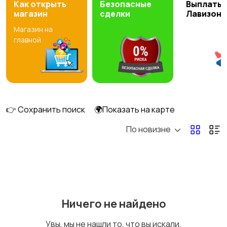
Как открыть
Безопасные
Выплаты 
магазин
сделки
Лавизон
Магазин на
DVD, Blu-ray и
Музыкальные центры
главной
медиаплееры
и магнитолы
4
MP3-плееры и
Электронные книги
портативное аудио
👉 Сохранить поиск
🌍Показать на карте
По новизне
Спутниковое и
Аудиоусилители и
цифровое ТВ
ресиверы
1
1
Ничего не найдено
Наушники
Микрофоны
1
Увы, мы не нашли то, что вы искали.