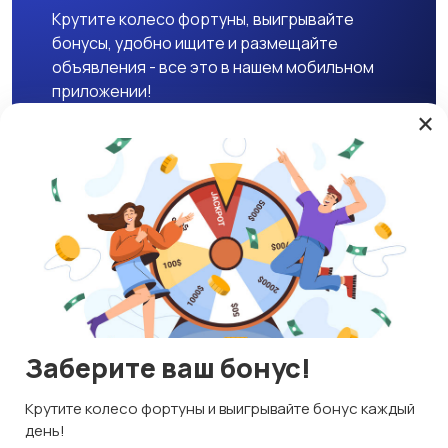
Крутите колесо фортуны, выигрывайте
бонусы, удобно ищите и размещайте
объявления - все это в нашем мобильном
приложении!
×
Скачать APK
Магазины
Блог
О нас
Служба поддержки
☕ Поддержать проект
Заберите ваш бонус!
© 2026 Lavizon
Используем куки и рекомендательные технологии
Крутите колесо фортуны и выигрывайте бонус каждый
ИНН 592109881601
Это чтобы сайт работал лучше. Оставаясь с нами, вы
день!
соглашаетесь на использование файлов куки.