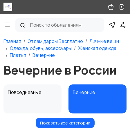
Главная
Отдам даром Бесплатно
Личные вещи
Одежда, обувь, аксессуары
Женская одежда
Платья
Вечерние
Вечерние в России
Повседневные
Вечерние
Показать все категории
Сарафаны