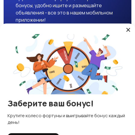
бонусы, удобно ищите и размещайте
объявления - все это в нашем мобильном
приложении!
×
Скачать APK
Магазины
Блог
О нас
Служба поддержки
☕ Поддержать проект
Заберите ваш бонус!
© 2026 Lavizon
Используем куки и рекомендательные технологии
Крутите колесо фортуны и выигрывайте бонус каждый
ИНН 592109881601
Это чтобы сайт работал лучше. Оставаясь с нами, вы
день!
соглашаетесь на использование файлов куки.
Правила сервиса
Политика конфиденциальности