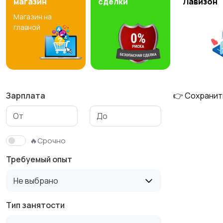
магазин
сделки
Лавизон
Магазин на
Медицина
Начало карьеры
1
7
главной
Производство
Рестораны и
1
общепит
Зарплата
👉 Сохранит
Туризм и гостиницы
Управление
🔥Срочно
недвижимостью
Требуемый опыт
Не выбрано
Тип занятости