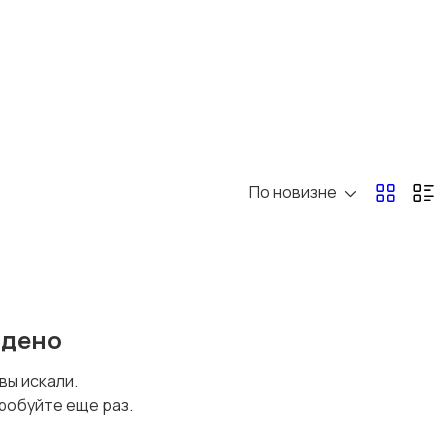
Перевозки, склад,
Продажи
закупки
1
Страхование
Строительство и
ремонт
По новизне
Юриспруденция
йдено
 вы искали.
робуйте еще раз.