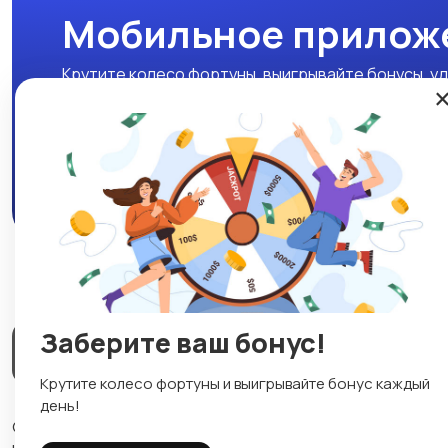
Мобильное прилож
Крутите колесо фортуны, выигрывайте бонусы, уд
нашем мобильном приложении!
Скачать APK
Заберите ваш бонус!
Магазины
Блог
О нас
Служба поддержки
☕
Крутите колесо фортуны и выигрывайте бонус каждый
день!
© 2026 Lavizon