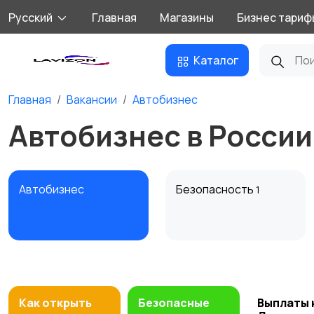
Русский
Главная
Магазины
Бизнес тариф
Каталог
Главная
Вакансии
Автобизнес
Автобизнес в России
Автобизнес
Безопасность
1
Домашний персонал
Издательства и СМИ
Как открыть
Безопасные
Выплаты 