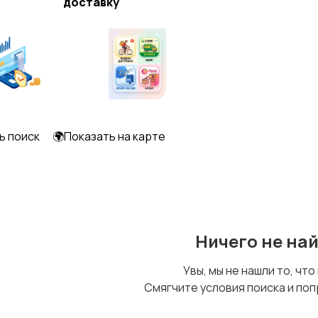
доставку
Образование и наука
Офисный персонал
Сельское хозяйство
Спорт и красота
ь поиск
🌍Показать на карте
Управление
Финансы
персоналом
Ничего не на
Увы, мы не нашли то, что
Смягчите условия поиска и поп