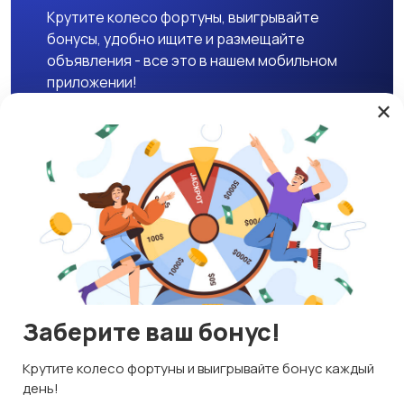
Крутите колесо фортуны, выигрывайте
бонусы, удобно ищите и размещайте
объявления - все это в нашем мобильном
приложении!
×
Скачать APK
Магазины
Блог
О нас
Служба поддержки
☕ Поддержать проект
Заберите ваш бонус!
© 2026 Lavizon
Используем куки и рекомендательные технологии
Крутите колесо фортуны и выигрывайте бонус каждый
ИНН 592109881601
Это чтобы сайт работал лучше. Оставаясь с нами, вы
день!
соглашаетесь на использование файлов куки.