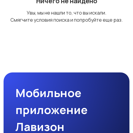
Ничего не найдено
Спецодежда
Спортивная одежда
1
1
Увы, мы не нашли то, что вы искали.
Смягчите условия поиска и попробуйте еще раз.
Футболки и поло
Штаны и шорты
2
Другое
2
Мобильное
приложение
Лавизон