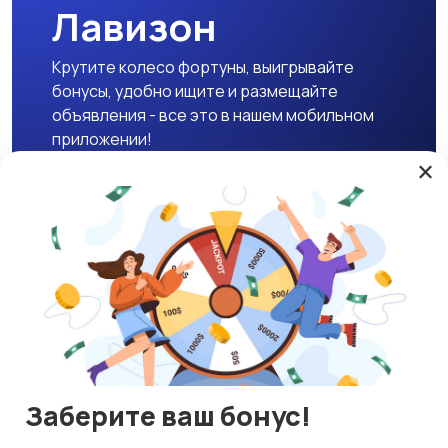
Лавизон
Крутите колесо фортуны, выигрывайте
бонусы, удобно ищите и размещайте
объявления - все это в нашем мобильном
приложении!
×
Скачать APK
Магазины
Блог
О нас
Служба поддержки
☕ Поддержать проект
Заберите ваш бонус!
© 2026 Lavizon