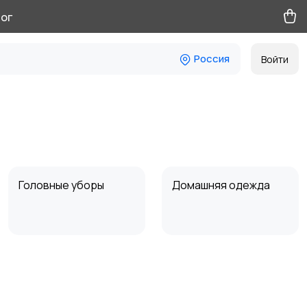
ог
Россия
Войти
Головные уборы
Домашняя одежда
Пиджаки и костюмы
Платья и юбки
2
2