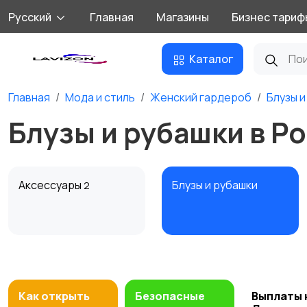
Русский
Главная
Магазины
Бизнес тариф
Каталог
Главная
Мода и стиль
Женский гардероб
Блузы и
Блузы и рубашки в Р
Аксессуары
Блузы и рубашки
2
Комбинезоны
Купальники
Как открыть
Безопасные
Выплаты 