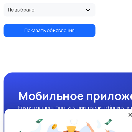
Не выбрано
Показать объявления
Мобильное прилож
Крутите колесо фортуны, выигрывайте бонусы, уд
нашем мобильном приложении!