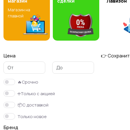
магазин
сделки
Лавизон
Магазин на
Свитеры и толстовки
Спортивная одежда
главной
1
Цена
👉 Сохранит
🔥Срочно
➗Только с акцией
📦С доставкой
Только новое
Бренд