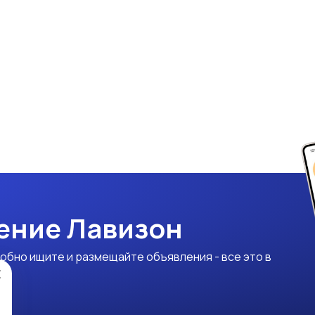
ение Лавизон
обно ищите и размещайте объявления - все это в
×