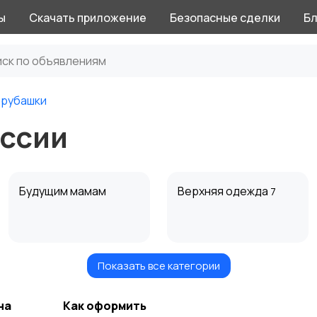
ы
Скачать приложение
Безопасные сделки
Бл
 рубашки
оссии
Будущим мамам
Верхняя одежда
7
Показать все категории
Нижнее белье
Обувь
6
на
Как оформить