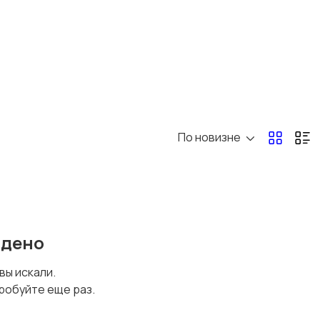
Другое
1
По новизне
йдено
 вы искали.
робуйте еще раз.