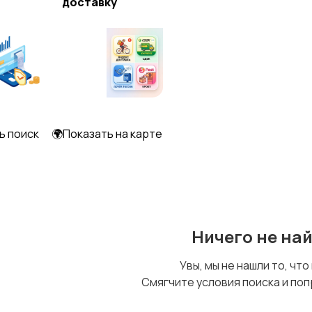
доставку
Футболки и топы
Штаны и шорты
2
ь поиск
🌍Показать на карте
Ничего не на
Увы, мы не нашли то, что
Смягчите условия поиска и поп