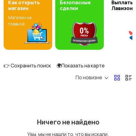
Как открыть
Безопасные
Выплаты 
магазин
сделки
Лавизон
Магазин на
Кроссовки и кеды
Спортивная обувь
главной
Валенки и угги
Домашняя обувь
👉 Сохранить поиск
🌍Показать на карте
По новизне
Ничего не найдено
Увы, мы не нашли то, что вы искали.