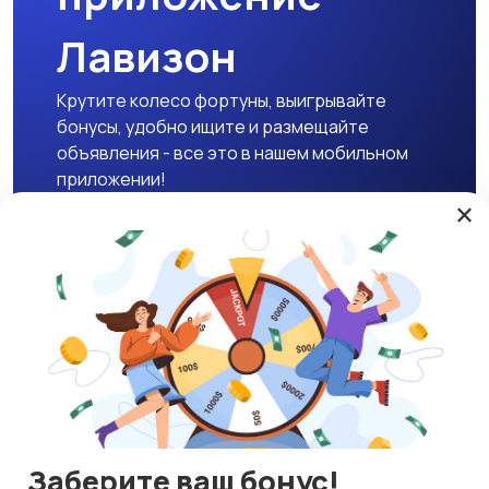
Лавизон
Крутите колесо фортуны, выигрывайте
бонусы, удобно ищите и размещайте
объявления - все это в нашем мобильном
приложении!
×
Скачать APK
Магазины
Блог
О нас
Служба поддержки
☕ Поддержать проект
Заберите ваш бонус!