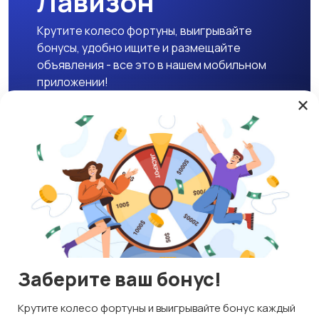
Лавизон
Крутите колесо фортуны, выигрывайте
бонусы, удобно ищите и размещайте
объявления - все это в нашем мобильном
приложении!
×
Скачать APK
Магазины
Блог
О нас
Служба поддержки
☕ Поддержать проект
Заберите ваш бонус!
© 2026 Lavizon
Используем куки и рекомендательные технологии
Крутите колесо фортуны и выигрывайте бонус каждый
ИНН 592109881601