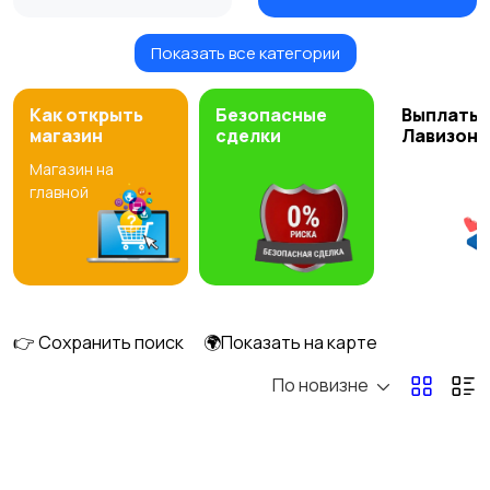
Показать все категории
Питание и
управление светом
Как открыть
Безопасные
Выплаты 
магазин
сделки
Лавизон
Магазин на
главной
👉 Сохранить поиск
🌍Показать на карте
По новизне