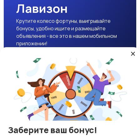
Лавизон
Крутите колесо фортуны, выигрывайте
бонусы, удобно ищите и размещайте
объявления - все это в нашем мобильном
приложении!
×
Скачать APK
Магазины
Блог
О нас
Служба поддержки
☕ Поддержать проект
Заберите ваш бонус!
© 2026 Lavizon