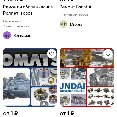
Ремонт и обслуживание
Ремонт Shantui.
Роллет, ворот,
8 месяцев назад
автоматики
Берёзовый
Михаил
7 месяцев назад
Вениамин
от 1 ₽
от 1 ₽