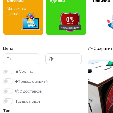
магазин
сделки
Лавизон
Магазин на
главной
Цена
👉 Сохранит
🔥Срочно
➗Только с акцией
📦С доставкой
Только новое
Тип