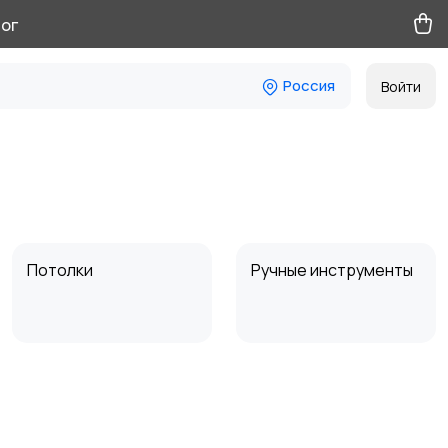
ог
Россия
Войти
Потолки
Ручные инструменты
Другое
Электроинструмент
11
ы в аренду
19