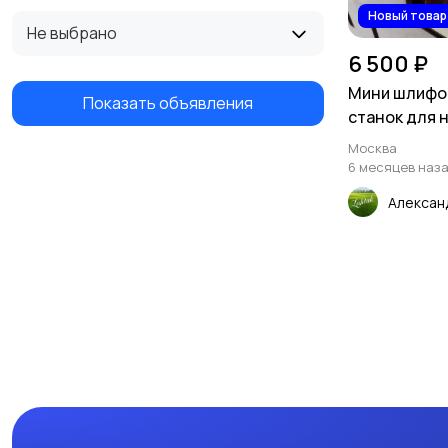
Новый товар
Не выбрано
6 500 ₽
Мини шлифов
Показать объявления
станок для 
заготовок и
Москва
6 месяцев наз
Алексан