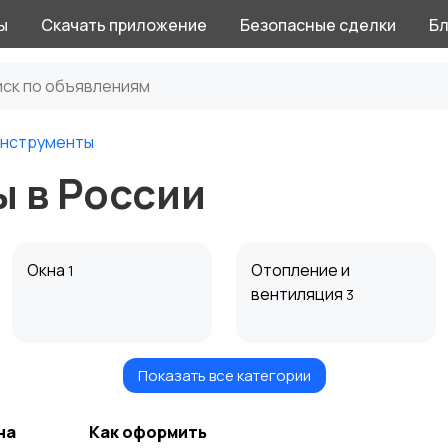
ы
Скачать приложение
Безопасные сделки
Бл
нструменты
 в России
Окна
Отопление и
1
вентиляция
3
Показать все категории
Электрика
Электроинструмент
2
ы
1
на
Как оформить