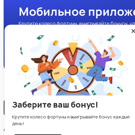
Мобильное прилож
Крутите колесо фортуны, выигрывайте бонусы, уд
нашем мобильном приложении!
Скачать APK
Заберите ваш бонус!
Магазины
Блог
О нас
Служба поддержки
☕
Крутите колесо фортуны и выигрывайте бонус каждый
день!
© 2026 Lavizon