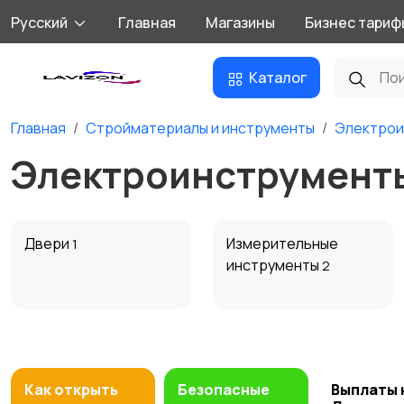
Русский
Главная
Магазины
Бизнес тариф
Каталог
Главная
Стройматериалы и инструменты
Электрои
Электроинструменты
Двери
Измерительные
1
инструменты
2
Сантехника и
Стройматериалы
43
водоснабжение
5
Как открыть
Безопасные
Выплаты 