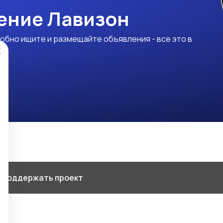
ение Лавизон
обно ищите и размещайте объявления - все это в
×
 Поддержать проект