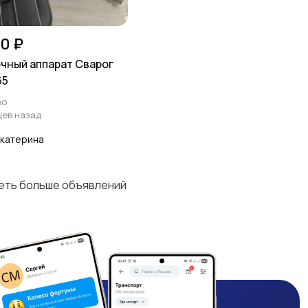
0 ₽
чный аппарат Сварог
65
во
цев назад
катерина
деть больше объявлений