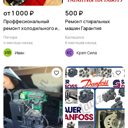
от 1 000 ₽
500 ₽
Проффесиональный
Ремонт стиральных
ремонт холодильного и
машин Гарантия
морозильного
Печора
Балашиха
оборудования
4 месяца назад
6 месяцев назад
Иван
Креп Сила