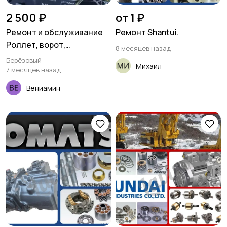
2 500 ₽
от 1 ₽
Ремонт и обслуживание
Ремонт Shantui.
Роллет, ворот,
8 месяцев назад
автоматики
Берёзовый
Михаил
7 месяцев назад
Вениамин