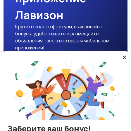
Лавизон
Крутите колесо фортуны, выигрывайте
бонусы, удобно ищите и размещайте
объявления - все это в нашем мобильном
приложении!
×
Скачать APK
Магазины
Блог
О нас
Служба поддержки
☕ Поддержать проект
Заберите ваш бонус!