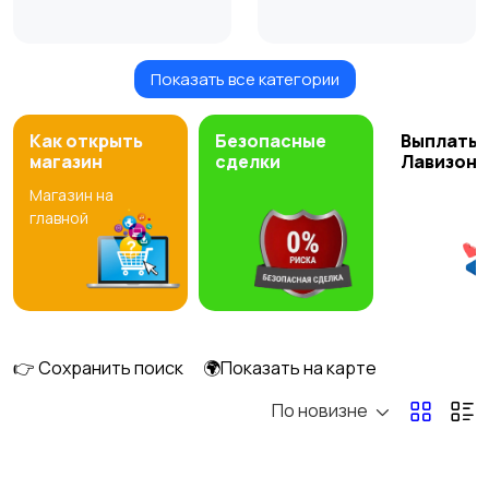
Показать все категории
Искусственные цветы
Как открыть
Безопасные
Выплаты 
магазин
сделки
Лавизон
Магазин на
главной
👉 Сохранить поиск
🌍Показать на карте
По новизне