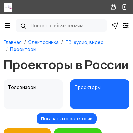
Главная
Электроника
ТВ, аудио, видео
Проекторы
Проекторы в России
Телевизоры
Проекторы
Показать все категории
Акустика, колонки,
Домашние
сабвуферы
кинотеатры
2