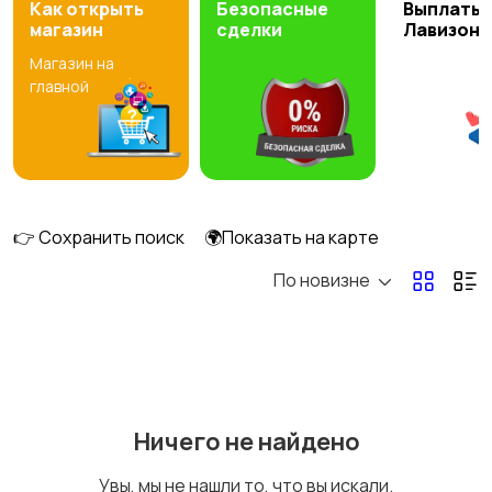
Как открыть
Безопасные
Выплаты 
магазин
сделки
Лавизон
Магазин на
DVD, Blu-ray и
Музыкальные центры
главной
медиаплееры
и магнитолы
4
MP3-плееры и
Электронные книги
портативное аудио
👉 Сохранить поиск
🌍Показать на карте
По новизне
Спутниковое и
Аудиоусилители и
цифровое ТВ
ресиверы
1
1
Ничего не найдено
Наушники
Микрофоны
1
Увы, мы не нашли то, что вы искали.