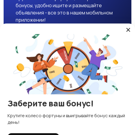
бонусы, удобно ищите и размещайте
объявления - все это в нашем мобильном
приложении!
×
Скачать APK
Магазины
Блог
О нас
Служба поддержки
☕ Поддержать проект
Заберите ваш бонус!
© 2026 Lavizon
Используем куки и рекомендательные технологии
Крутите колесо фортуны и выигрывайте бонус каждый
ИНН 592109881601
Это чтобы сайт работал лучше. Оставаясь с нами, вы
день!
соглашаетесь на использование файлов куки.
Правила сервиса
Политика конфиденциальности