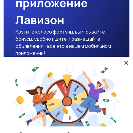
приложение
Лавизон
Крутите колесо фортуны, выигрывайте
бонусы, удобно ищите и размещайте
объявления - все это в нашем мобильном
приложении!
×
Скачать APK
Магазины
Блог
О нас
Служба поддержки
☕ Поддержать проект