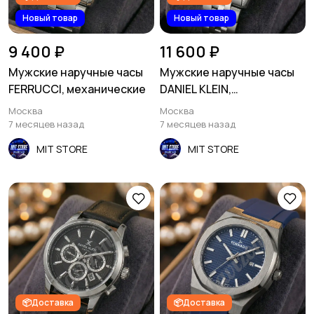
Новый товар
Новый товар
9 400 ₽
11 600 ₽
Мужские наручные часы
Мужские наручные часы
FERRUCCI, механические
DANIEL KLEIN,
механические
Москва
Москва
7 месяцев назад
7 месяцев назад
MIT STORE
MIT STORE
📦Доставка
📦Доставка