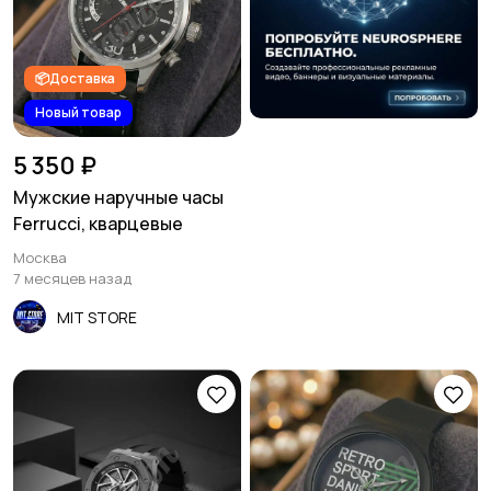
Спецодежда
Спортивная одежда
1
1
📦Доставка
Новый товар
Футболки и поло
Штаны и шорты
2
5 350 ₽
Мужские наручные часы
Ferrucci, кварцевые
Москва
Другое
2
7 месяцев назад
MIT STORE