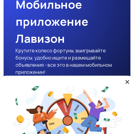
Мобильное
приложение
Лавизон
Крутите колесо фортуны, выигрывайте
бонусы, удобно ищите и размещайте
объявления - все это в нашем мобильном
приложении!
×
Скачать APK
Магазины
Блог
О нас
Служба поддержки