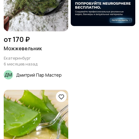
Столы и стулья
Текстиль и ковры
2
4
от 170 ₽
Можжевельник
Екатеринбург
6 месяцев назад
Шкафы и комоды
Другое
1
16
Дмитрий Пар Мастер