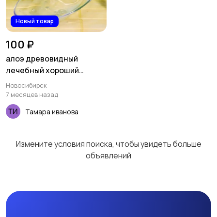
Новый товар
100 ₽
алоэ древовидный
лечебный хороший
подарок к новому году
Новосибирск
7 месяцев назад
Тамара иванова
Измените условия поиска, чтобы увидеть больше
объявлений