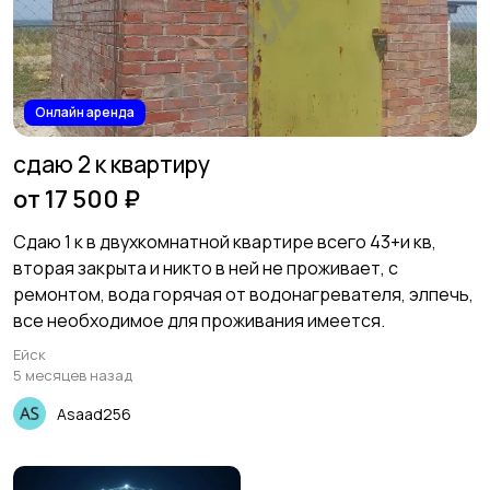
Коммерческая
Прочие строения
2
недвижимость
3
Онлайн аренда
сдаю 2 к квартиру
от 17 500 ₽
Сдаю 1 к в двухкомнатной квартире всего 43+и кв,
вторая закрыта и никто в ней не проживает, с
ремонтом, вода горячая от водонагревателя, элпечь,
все необходимое для проживания имеется.
Ейск
5 месяцев назад
Asaad256