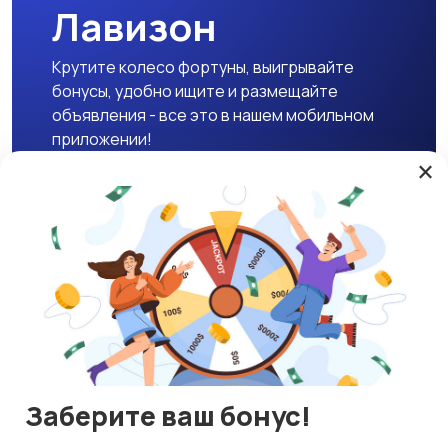
Лавизон
Крутите колесо фортуны, выигрывайте
бонусы, удобно ищите и размещайте
объявления - все это в нашем мобильном
приложении!
×
Скачать APK
Магазины
Блог
О нас
Служба поддержки
☕ Поддержать проект
Заберите ваш бонус!
© 2026 Lavizon