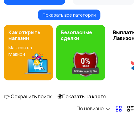
Показать все категории
Торшеры
Как открыть
Безопасные
Выплаты 
магазин
сделки
Лавизон
Магазин на
главной
👉 Сохранить поиск
🌍Показать на карте
По новизне