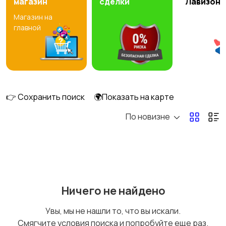
магазин
сделки
Лавизон
Магазин на
Рыбки
С/х животные
главной
Другие животные
Товары для животных
2
👉 Сохранить поиск
🌍Показать на карте
1
По новизне
Аквариумистика
Ничего не найдено
Увы, мы не нашли то, что вы искали.
Смягчите условия поиска и попробуйте еще раз.