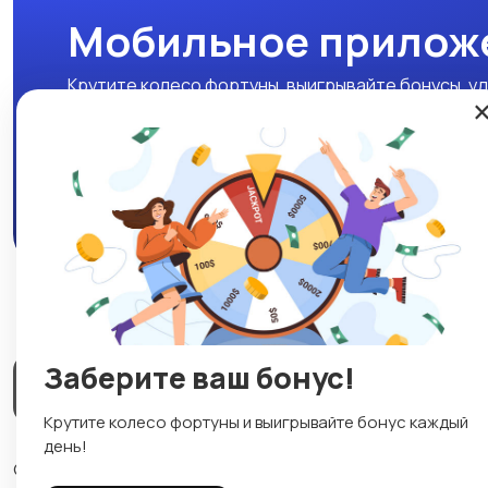
Мобильное прилож
Крутите колесо фортуны, выигрывайте бонусы, уд
нашем мобильном приложении!
Скачать APK
Заберите ваш бонус!
Магазины
Блог
О нас
Служба поддержки
☕
Крутите колесо фортуны и выигрывайте бонус каждый
день!
© 2026 Lavizon