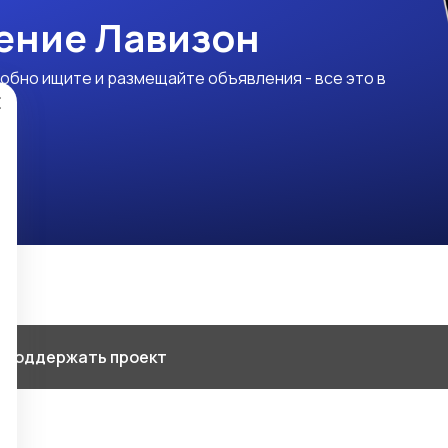
ение Лавизон
обно ищите и размещайте объявления - все это в
×
 Поддержать проект