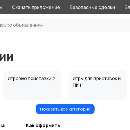
ы
Скачать приложение
Безопасные сделки
Бл
ии
Игровые приставки
Игры для приставок и
2
ПК
1
Показать все категории
Музыкальные
Настольные игры
2
инструменты
на
Как оформить