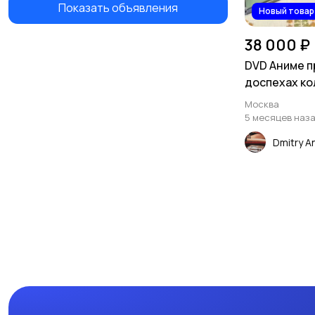
Показать объявления
Новый товар
38 000 ₽
DVD Аниме п
доспехах к
издание
Москва
5 месяцев наз
Dmitry A