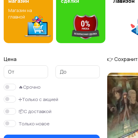
магазин
сделки
Лавизон
Магазин на
главной
Цена
👉 Сохранит
🔥Срочно
➗Только с акцией
📦С доставкой
Только новое