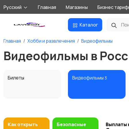
Русский
Главная
Магазины
Бизнес тариф
Каталог
Главная
Хобби и развлечения
Видеофильмы
Видеофильмы в Росс
Билеты
Видеофильмы
3
Материалы для
Музыка
3
творчества
1
Как открыть
Безопасные
Выплаты 