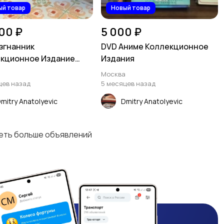
ый товар
Новый товар
00 ₽
5 000 ₽
згнанник
DVD Аниме Коллекционное
кционное Издание
Издания
)
а
Москва
цев назад
5 месяцев назад
mitry Anatolyevic
Dmitry Anatolyevic
деть больше объявлений