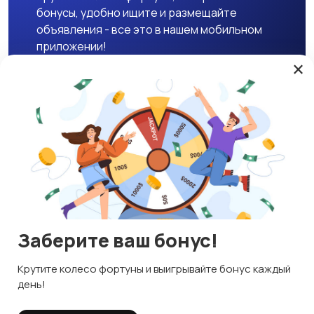
бонусы, удобно ищите и размещайте
объявления - все это в нашем мобильном
приложении!
×
Скачать APK
Магазины
Блог
О нас
Служба поддержки
☕ Поддержать проект
Заберите ваш бонус!
© 2026 Lavizon
Используем куки и рекомендательные технологии
Крутите колесо фортуны и выигрывайте бонус каждый
ИНН 592109881601
Это чтобы сайт работал лучше. Оставаясь с нами, вы
день!
соглашаетесь на использование файлов куки.
Правила сервиса
Политика конфиденциальности