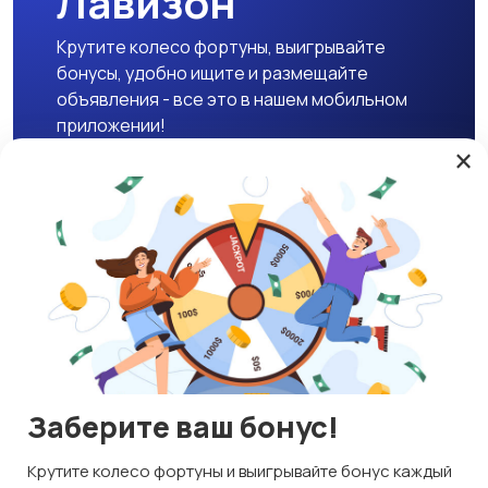
Лавизон
Крутите колесо фортуны, выигрывайте
бонусы, удобно ищите и размещайте
объявления - все это в нашем мобильном
приложении!
×
Скачать APK
Магазины
Блог
О нас
Служба поддержки
☕ Поддержать проект
Заберите ваш бонус!
© 2026 Lavizon
Используем куки и рекомендательные технологии
Крутите колесо фортуны и выигрывайте бонус каждый
ИНН 592109881601