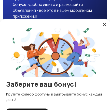
бонусы, удобно ищите и размещайте
объявления - все это в нашем мобильном
приложении!
×
Скачать APK
Магазины
Блог
О нас
Служба поддержки
☕ Поддержать проект
Заберите ваш бонус!
© 2026 Lavizon
Используем куки и рекомендательные технологии
Крутите колесо фортуны и выигрывайте бонус каждый
ИНН 592109881601
Это чтобы сайт работал лучше. Оставаясь с нами, вы
день!
соглашаетесь на использование файлов куки.
Правила сервиса
Политика конфиденциальности