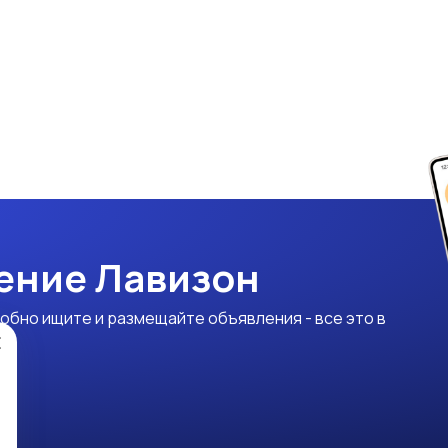
ение Лавизон
обно ищите и размещайте объявления - все это в
×