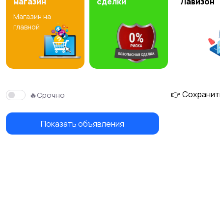
магазин
сделки
Лавизон
Магазин на
Топы и футболки
Купальники
главной
👉 Сохранит
🔥Срочно
Показать объявления