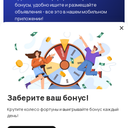
бонусы, удобно ищите и размещайте
объявления - все это в нашем мобильном
приложении!
×
Скачать APK
Магазины
Блог
О нас
Служба поддержки
☕ Поддержать проект
Заберите ваш бонус!
© 2026 Lavizon
Используем куки и рекомендательные технологии
Крутите колесо фортуны и выигрывайте бонус каждый
ИНН 592109881601
Это чтобы сайт работал лучше. Оставаясь с нами, вы
день!
соглашаетесь на использование файлов куки.
Правила сервиса
Политика конфиденциальности