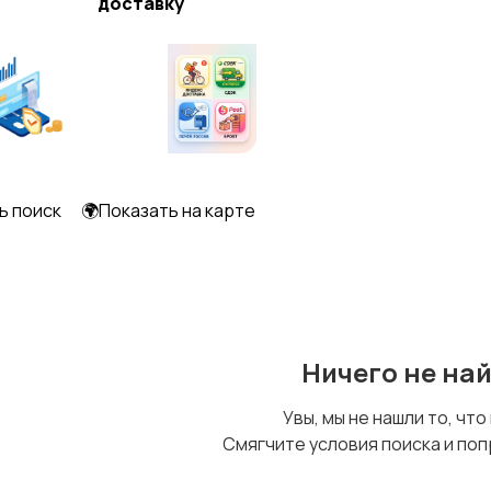
доставку
Пончо
ь поиск
🌍Показать на карте
Ничего не на
Увы, мы не нашли то, что
Смягчите условия поиска и поп