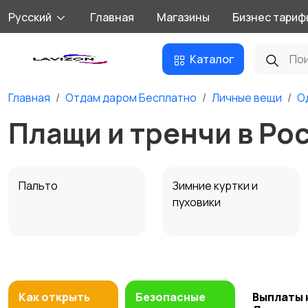
Русский
Главная
Магазины
Бизнес тариф
Каталог
Главная
Отдам даром Бесплатно
Личные вещи
О
Плащи и тренчи в Ро
Пальто
Зимние куртки и
пуховики
Жилеты
Плащи и тренчи
Как открыть
Безопасные
Выплаты 