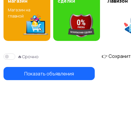
магазин
сделки
Лавизон
Магазин на
Джинсовые куртки
Бомберы
главной
👉 Сохранит
🔥Срочно
Показать объявления