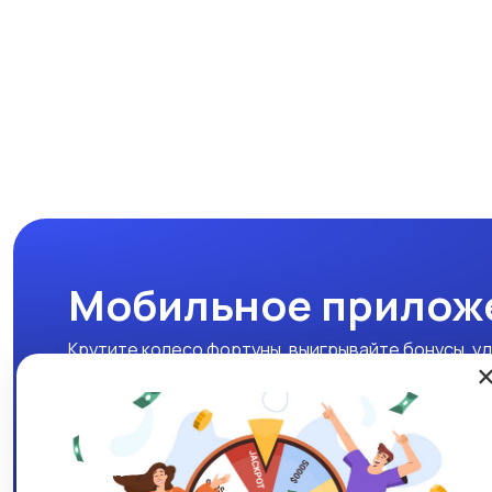
Мобильное прилож
Крутите колесо фортуны, выигрывайте бонусы, уд
нашем мобильном приложении!
Скачать APK