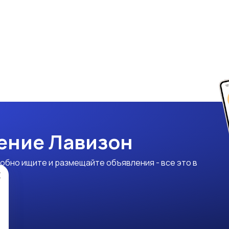
ение Лавизон
обно ищите и размещайте объявления - все это в
×