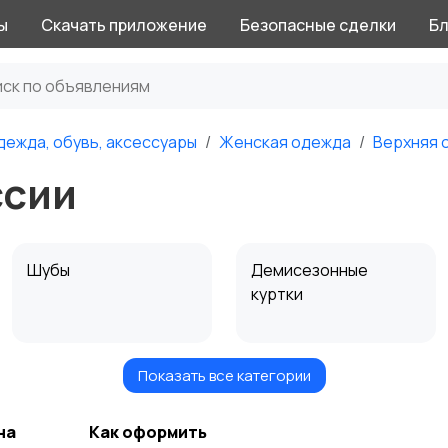
ы
Скачать приложение
Безопасные сделки
Бл
дежда, обувь, аксессуары
Женская одежда
Верхняя 
ссии
Шубы
Демисезонные
куртки
Показать все категории
Другое
Лёгкие куртки и
ветровки
на
Как оформить