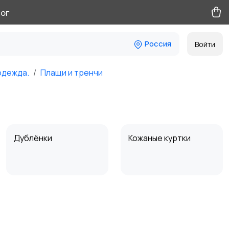
ог
Россия
Войти
одежда.
Плащи и тренчи
Дублёнки
Кожаные куртки
Косухи
Парки