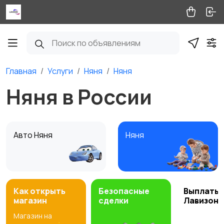
Главная
Услуги
Няня
Няня
Няня в России
Авто Няня
Няня
Как открыть
Безопасные
Выплаты 
магазин
сделки
Лавизон
Магазин на