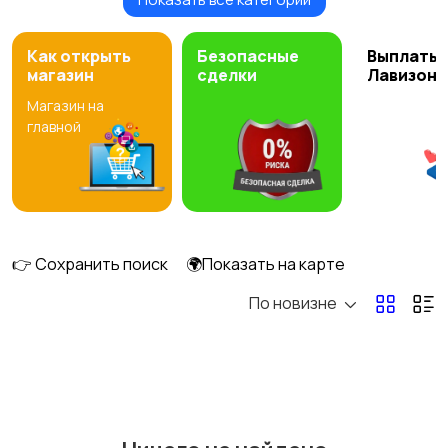
Иконы
Постеры и таблички
Как открыть
Безопасные
Выплаты 
магазин
сделки
Лавизон
Магазин на
главной
👉 Сохранить поиск
🌍Показать на карте
По новизне