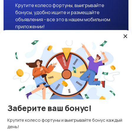
Крутите колесо фортуны, выигрывайте
бонусы, удобно ищите и размещайте
объявления - все это в нашем мобильном
приложении!
×
Скачать APK
Магазины
Блог
О нас
Служба поддержки
☕ Поддержать проект
Заберите ваш бонус!
© 2026 Lavizon
Используем куки и рекомендательные технологии
Крутите колесо фортуны и выигрывайте бонус каждый
ИНН 592109881601
Это чтобы сайт работал лучше. Оставаясь с нами, вы
день!
соглашаетесь на использование файлов куки.