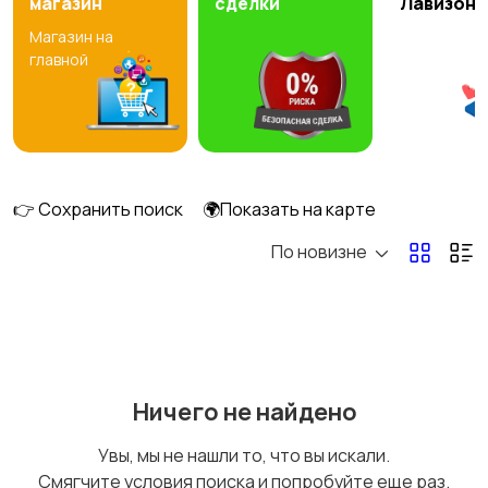
магазин
сделки
Лавизон
Магазин на
Госслужба
Добыча сырья,
главной
энергетика
Домашний персонал
Издательства и СМИ
👉 Сохранить поиск
🌍Показать на карте
По новизне
Информационные
Искусство и
технологии
развлечения
Ничего не найдено
Магазины
Маркетинг и реклама
Увы, мы не нашли то, что вы искали.
Смягчите условия поиска и попробуйте еще раз.