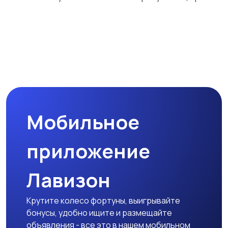
Медицина
Начало карьеры
1
7
Образование и наука
Офисный персонал
Мобильное
приложение
Перевозки, склад,
Продажи
закупки
1
Лавизон
Крутите колесо фортуны, выигрывайте
Производство
Рестораны и
1
бонусы, удобно ищите и размещайте
общепит
объявления - все это в нашем мобильном