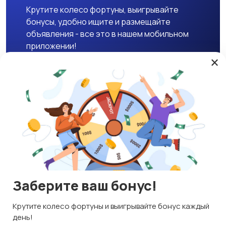
Крутите колесо фортуны, выигрывайте
бонусы, удобно ищите и размещайте
объявления - все это в нашем мобильном
приложении!
×
Скачать APK
Магазины
Блог
О нас
Служба поддержки
☕ Поддержать проект
Заберите ваш бонус!
© 2026 Lavizon
Используем куки и рекомендательные технологии
Крутите колесо фортуны и выигрывайте бонус каждый
ИНН 592109881601
Это чтобы сайт работал лучше. Оставаясь с нами, вы
день!
соглашаетесь на использование файлов куки.