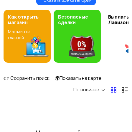
Показать все категории
Другое
Как открыть
Безопасные
Выплаты 
магазин
сделки
Лавизон
Магазин на
главной
👉 Сохранить поиск
🌍Показать на карте
По новизне