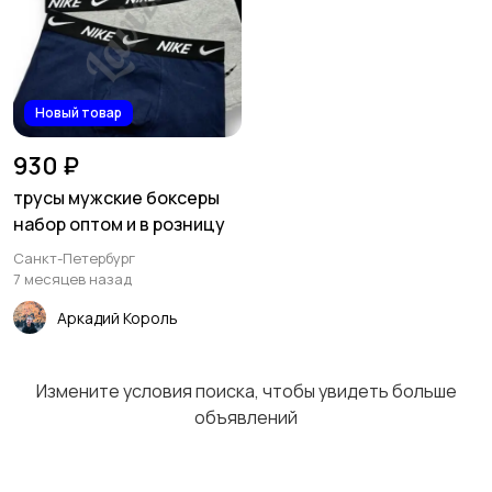
Спецодежда
Спортивная одежда
1
1
Новый товар
Футболки и поло
Штаны и шорты
2
930 ₽
трусы мужские боксеры
набор оптом и в розницу
Санкт-Петербург
Другое
2
7 месяцев назад
Аркадий Король
Измените условия поиска, чтобы увидеть больше
объявлений