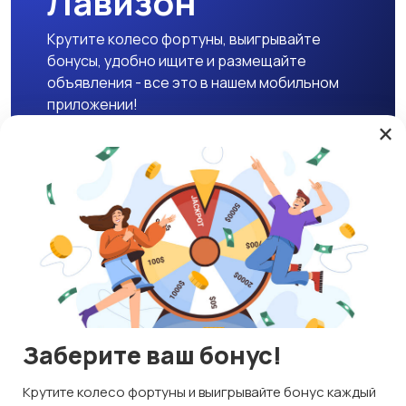
Лавизон
Крутите колесо фортуны, выигрывайте
бонусы, удобно ищите и размещайте
объявления - все это в нашем мобильном
приложении!
×
Скачать APK
Магазины
Блог
О нас
Служба поддержки
☕ Поддержать проект
Заберите ваш бонус!
© 2026 Lavizon
Используем куки и рекомендательные технологии
Крутите колесо фортуны и выигрывайте бонус каждый
ИНН 592109881601