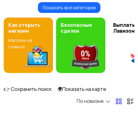
Показать все категории
Легинсы
Как открыть
Безопасные
Выплаты 
магазин
сделки
Лавизон
Магазин на
главной
👉 Сохранить поиск
🌍Показать на карте
По новизне