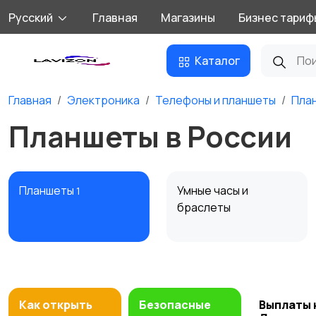
Русский
Главная
Магазины
Бизнес тариф
Каталог
Главная
Электроника
Телефоны и планшеты
Пла
Планшеты в России
Планшеты
Умные часы и
1
браслеты
Внешние
Зарядные устройства
аккумуляторы
1
Как открыть
Безопасные
Выплаты 