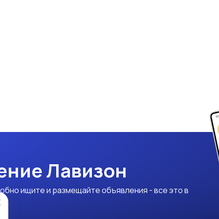
ение Лавизон
обно ищите и размещайте объявления - все это в
×