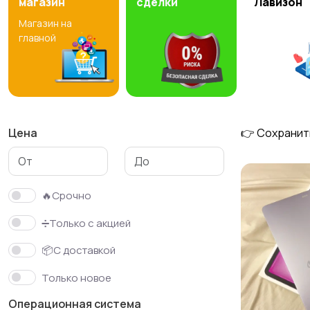
магазин
сделки
Лавизон
Магазин на
главной
Цена
👉 Сохранит
🔥Срочно
➗Только с акцией
📦С доставкой
Только новое
Операционная система