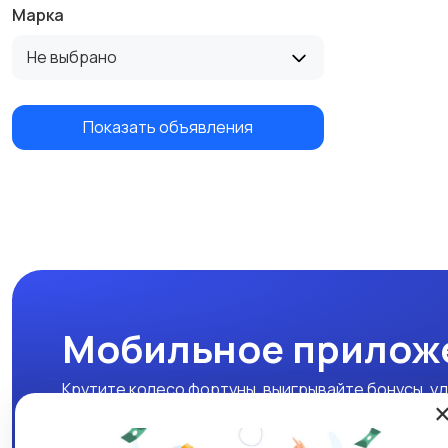
Марка
Не выбрано
Показать объявления
Мобильное прилож
Крутите колесо фортуны, выигрывайте бонусы, уд
нашем мобильном приложении!