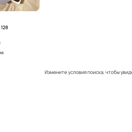
 128
д
ия
Измените условия поиска, чтобы уви