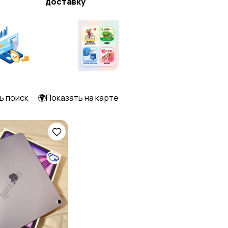
доставку
ь поиск
🌍Показать на карте