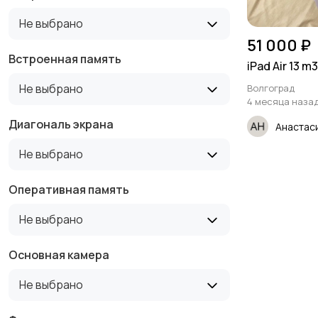
Не выбрано
51 000 ₽
Встроенная память
iPad Air 13 m3
Не выбрано
Волгоград
4 месяца наза
Диагональ экрана
Анастас
Не выбрано
Оперативная память
Не выбрано
Основная камера
Не выбрано