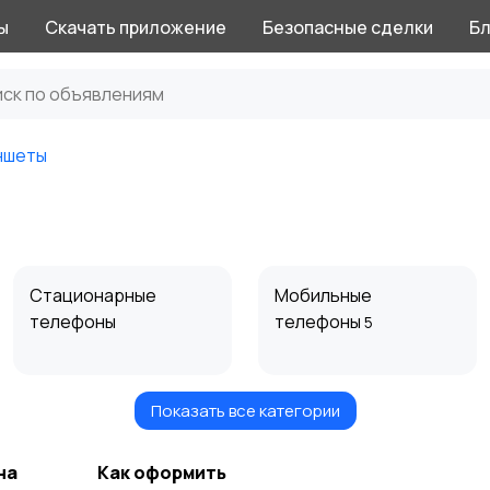
ы
Скачать приложение
Безопасные сделки
Бл
ншеты
Стационарные
Мобильные
телефоны
телефоны
5
Показать все категории
Чехлы
Аксессуары
на
Как оформить