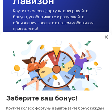
Лавизон
Крутите колесо фортуны, выигрывайте
бонусы, удобно ищите и размещайте
объявления - все это в нашем мобильном
приложении!
×
Скачать APK
Магазины
Блог
О нас
Служба поддержки
☕ Поддержать проект
Заберите ваш бонус!
© 2026 Lavizon
Используем куки и рекомендательные технологии
Крутите колесо фортуны и выигрывайте бонус каждый
ИНН 592109881601