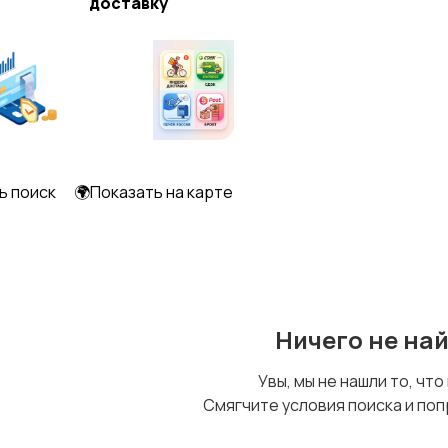
доставку
Образование и наука
Офисный персонал
Сельское хозяйство
Спорт и красота
ь поиск
🌍Показать на карте
Управление
Финансы
персоналом
Ничего не на
Увы, мы не нашли то, что
Смягчите условия поиска и поп