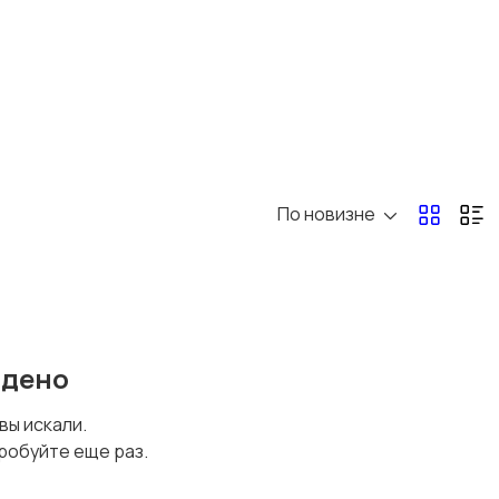
Перевозки, склад,
Продажи
закупки
1
Страхование
Строительство и
ремонт
По новизне
Юриспруденция
йдено
 вы искали.
робуйте еще раз.