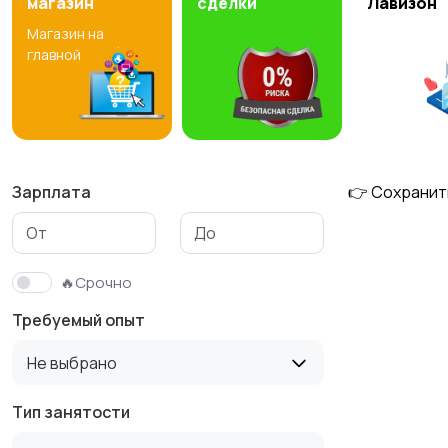
магазин
сделки
Лавизон
Магазин на
Медицина
Начало карьеры
1
7
главной
Производство
Рестораны и
1
общепит
Зарплата
👉 Сохранит
Туризм и гостиницы
Управление
🔥Срочно
недвижимостью
Требуемый опыт
Не выбрано
Тип занятости