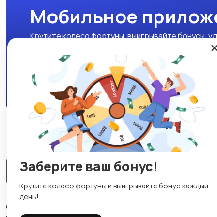
Мобильное прилож
Крутите колесо фортуны, выигрывайте бонусы, уд
нашем мобильном приложении!
Скачать APK
Заберите ваш бонус!
Магазины
Блог
О нас
Служба поддержки
☕
Крутите колесо фортуны и выигрывайте бонус каждый
день!
© 2026 Lavizon