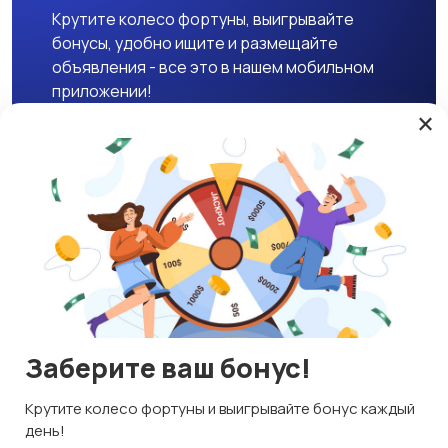
Крутите колесо фортуны, выигрывайте
бонусы, удобно ищите и размещайте
объявления - все это в нашем мобильном
приложении!
×
Скачать APK
Магазины
Блог
О нас
Служба поддержки
☕ Поддержать проект
Заберите ваш бонус!
© 2026 Lavizon
Используем куки и рекомендательные технологии
Крутите колесо фортуны и выигрывайте бонус каждый
ИНН 592109881601
Это чтобы сайт работал лучше. Оставаясь с нами, вы
день!
соглашаетесь на использование файлов куки.