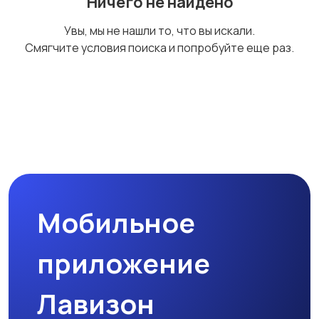
Ничего не найдено
Изыскательные
Лестницы
1
Увы, мы не нашли то, что вы искали.
работы
Смягчите условия поиска и попробуйте еще раз.
Газификация
Другое
1
13
Мобильное
приложение
Лавизон