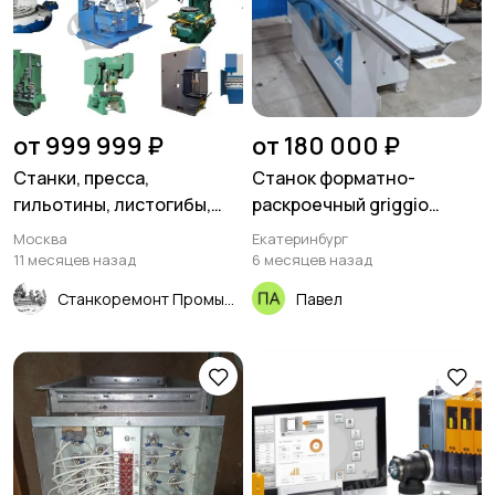
от 999 999 ₽
от 180 000 ₽
Станки, пресса,
Cтанок форматно-
гильотины, листогибы,
раскроечный griggio
трубогибы, вальцы,
azzurro
Москва
Екатеринбург
молоты
11 месяцев назад
6 месяцев назад
Станкоремонт Промышленный
Павел