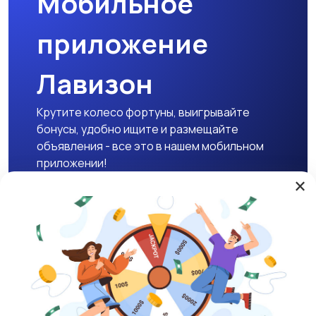
Мобильное
приложение
Лавизон
Крутите колесо фортуны, выигрывайте
бонусы, удобно ищите и размещайте
объявления - все это в нашем мобильном
приложении!
×
Скачать APK
Магазины
Блог
О нас
Служба поддержки