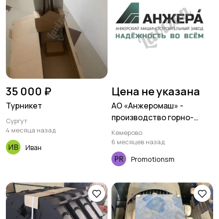
35 000 ₽
Цена не указана
Турникет
АО «Анжеромаш» -
производство горно-
Сургут
шахтного оборудования
4 месяца назад
Кемерово
6 месяцев назад
Иван
Promotionsm