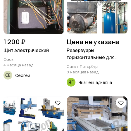
1 200 ₽
Цена не указана
Щит электрический
Резервуары
горизонтальные для
Омск
хранения светлых и
4 месяца назад
Санкт-Петербург
темных нефтепродуктов
8 месяцев назад
Сергей
(РГС)
Яна Геннадьевна