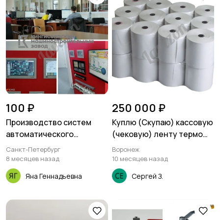
100 ₽
250 000 ₽
Производство систем
Куплю (Скупаю) кассовую
автоматического
(чековую) ленту термо
управления
57мм и 80мм
Санкт-Петербург
Воронеж
технологическими
8 месяцев назад
10 месяцев назад
процессами (САУ ТП)
Яна Геннадьевна
Сергей З.