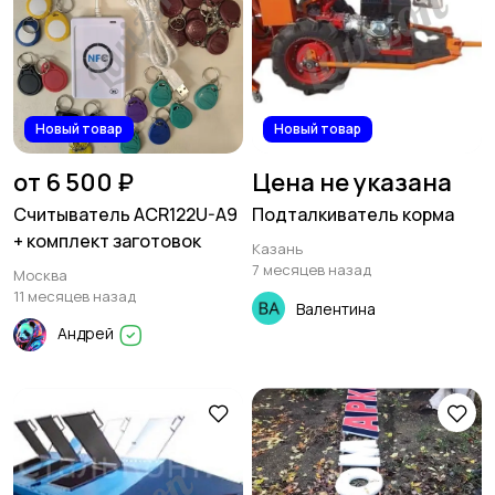
Новый товар
Новый товар
от 6 500 ₽
Цена не указана
Cчитыватель ACR122U-A9
Подталкиватель корма
+ комплект заготовок
Казань
7 месяцев назад
Москва
11 месяцев назад
Валентина
Андрей