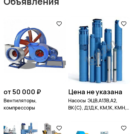
Объявления
от 50 000 ₽
Цена не указана
Вентиляторы,
Насосы ЭЦВ,А13В,А2,
компрессоры
ВК(С), Д,1Д,К, КМ,1К, КМН,
КМХ,КсВ,НКУ,4НК,СД,ПДГ,
НД,СМ,
НПК,Ш40,Ш80,Х,АХ,АХЕ,ХЕ,