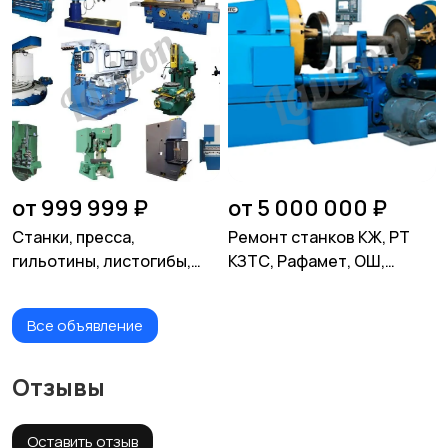
АХП,ПВН, KRS,Grundfos
от 999 999 ₽
от 5 000 000 ₽
Станки, пресса,
Ремонт станков КЖ, РТ
гильотины, листогибы,
КЗТС, Рафамет, ОШ,
трубогибы, вальцы,
прессов ПБ,ПА, ПО,
молоты
домкратов
Все объявление
Отзывы
Оставить отзыв