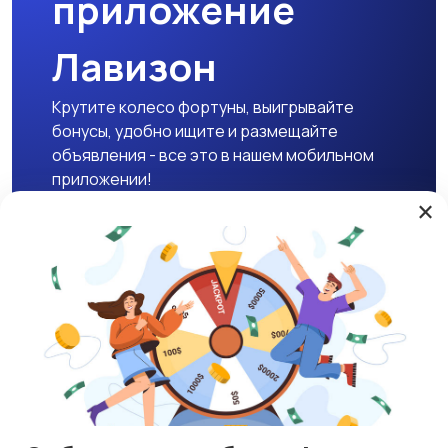
приложение
Лавизон
Крутите колесо фортуны, выигрывайте
бонусы, удобно ищите и размещайте
объявления - все это в нашем мобильном
приложении!
×
Скачать APK
Магазины
Блог
О нас
Служба поддержки
☕ Поддержать проект