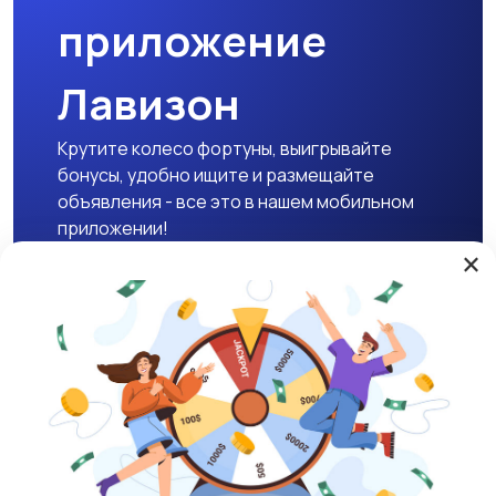
приложение
Лавизон
Крутите колесо фортуны, выигрывайте
бонусы, удобно ищите и размещайте
объявления - все это в нашем мобильном
приложении!
×
Скачать APK
Магазины
Блог
О нас
Служба поддержки
☕ Поддержать проект