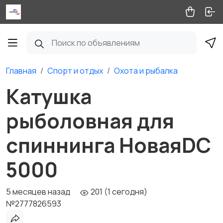
Главная
Спорт и отдых
Охота и рыбалка
Катушка
рыболовная для
спиннинга НоваяDC
5000
5 месяцев назад
201 (1 сегодня)
№2777826593